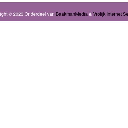
ight © 2023 Onderdeel van
BaakmanMedia
&
Vrolijk Internet S