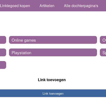
Linktegoed kopen
Artikelen
Alle dochterpagina's
Online games
O
Playstation
Sp
Link toevoegen
Link toevoegen